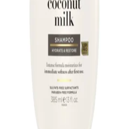
OGX
3 مورد
OGX
شامپو بدون سولفات بیوتین اند کلاژن او جی ایکس
۱٬۶۸۰٬۰۰۰ تومان
OGX
شامپو بدون سولفات کوکوی اویل او جی ایکس
۱٬۶۸۰٬۰۰۰ تومان
OGX
شامپو بدون سولفات کوکونات میلک او جی ایکس
۱٬۶۸۰٬۰۰۰ تومان
ساخته شده با
Portal.ir
026-36551528
خانه
دسته‌ها
سبد خرید