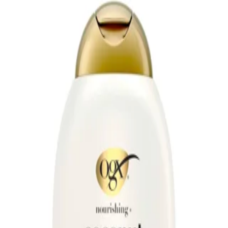
Cinderella
OGX
3 مورد
فیلترها