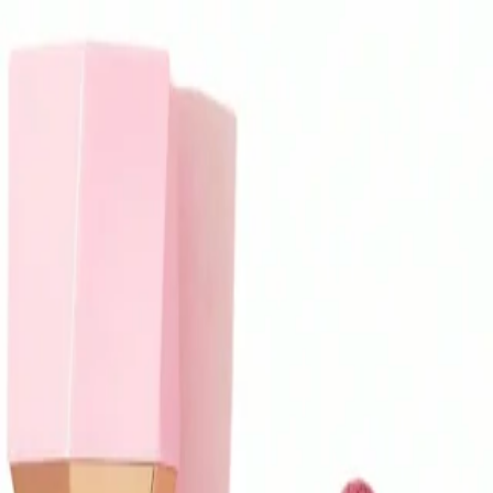
Cinderella
Sheglam
8 مورد
فیلترها